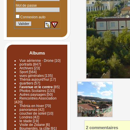
Mot de passe
Connexion auto
Albums
Vue aérienne - Drone
[10]
portraits
[847]
Archives
[23]
Sport
[564]
vues générales
[135]
Thénia aujourd'hui
[17]
quartiers
[57]
l'avenue et le centre
[85]
Photos Scolaires
[133]
Autres paysages
[50]
Rencontres Association
[420]
Thénia en hiver
[70]
panoramas
[42]
coucher de soleil
[10]
Londres
[42]
le stade
[19]
Visite de Zidane
[6]
2 commentaires
Boumerdès, la côte
[91]