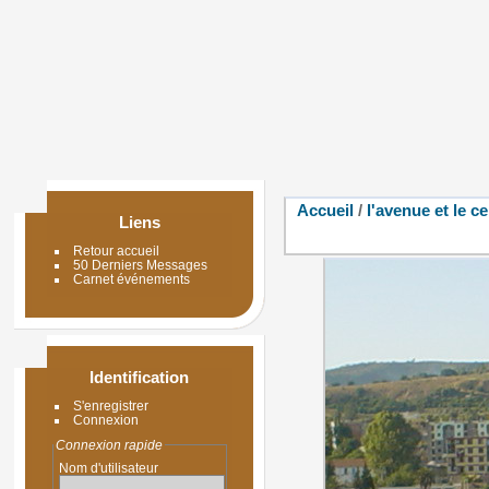
Accueil
/
l'avenue et le c
Liens
Retour accueil
50 Derniers Messages
Carnet événements
Identification
S'enregistrer
Connexion
Connexion rapide
Nom d'utilisateur