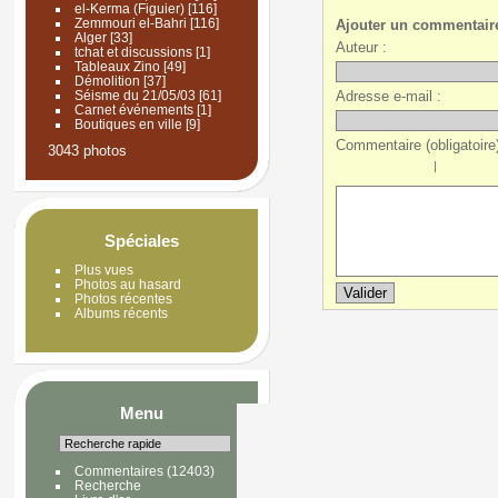
el-Kerma (Figuier)
[116]
Zemmouri el-Bahri
[116]
Ajouter un commentair
Alger
[33]
Auteur :
tchat et discussions
[1]
Tableaux Zino
[49]
Démolition
[37]
Adresse e-mail :
Séisme du 21/05/03
[61]
Carnet événements
[1]
Boutiques en ville
[9]
Commentaire (obligatoire)
3043 photos
|
Spéciales
Plus vues
Photos au hasard
Photos récentes
Albums récents
Menu
Commentaires
(12403)
Recherche