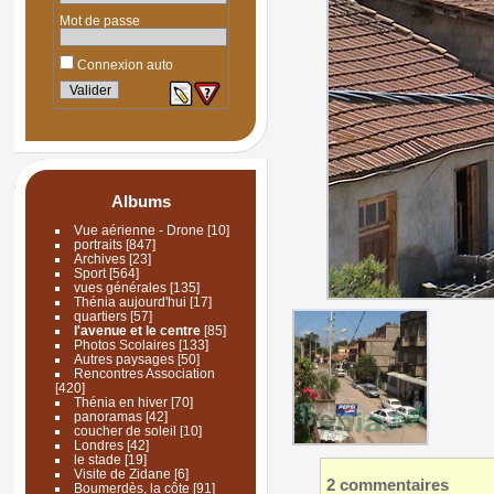
Mot de passe
Connexion auto
Albums
Vue aérienne - Drone
[10]
portraits
[847]
Archives
[23]
Sport
[564]
vues générales
[135]
Thénia aujourd'hui
[17]
quartiers
[57]
l'avenue et le centre
[85]
Photos Scolaires
[133]
Autres paysages
[50]
Rencontres Association
[420]
Thénia en hiver
[70]
panoramas
[42]
coucher de soleil
[10]
Londres
[42]
le stade
[19]
Visite de Zidane
[6]
2 commentaires
Boumerdès, la côte
[91]