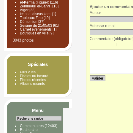
el-Kerma (Figuier)
[116]
Zemmouri el-Bahri
[116]
Ajouter un commentair
Alger
[33]
Auteur :
tchat et discussions
[1]
Tableaux Zino
[49]
Démolition
[37]
Adresse e-mail :
Séisme du 21/05/03
[61]
Carnet événements
[1]
Boutiques en ville
[9]
Commentaire (obligatoire)
3043 photos
|
Spéciales
Plus vues
Photos au hasard
Photos récentes
Albums récents
Menu
Commentaires
(12403)
Recherche