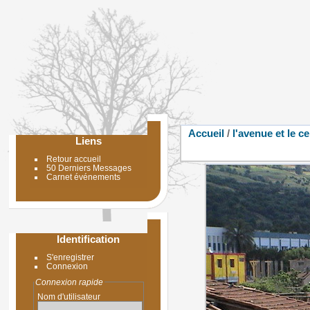
Accueil
/
l'avenue et le c
Liens
Retour accueil
50 Derniers Messages
Carnet événements
Identification
S'enregistrer
Connexion
Connexion rapide
Nom d'utilisateur