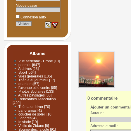
Mot de passe
Connexion auto
Albums
Vue aérienne - Drone
[10]
portraits
[847]
Archives
[23]
Sport
[564]
vues générales
[135]
Thénia aujourd'hui
[17]
quartiers
[57]
l'avenue et le centre
[85]
Photos Scolaires
[133]
Autres paysages
[50]
0 commentaire
Rencontres Association
[420]
Thénia en hiver
[70]
Ajouter un commentai
panoramas
[42]
Auteur :
coucher de soleil
[10]
Londres
[42]
le stade
[19]
Adresse e-mail :
Visite de Zidane
[6]
Boumerdès, la côte
[91]