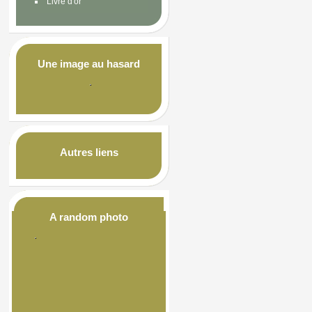
Livre d'or
Une image au hasard
Autres liens
A random photo