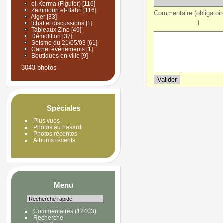
el-Kerma (Figuier)
[116]
Zemmouri el-Bahri
[116]
Commentaire (obligatoire
Alger
[33]
|
tchat et discussions
[1]
Tableaux Zino
[49]
Démolition
[37]
Séisme du 21/05/03
[61]
Carnet événements
[1]
Boutiques en ville
[9]
3043 photos
Spéciales
Plus vues
Photos au hasard
Photos récentes
Albums récents
Menu
Commentaires
(12403)
Recherche