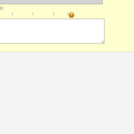
) :
|
|
|
|