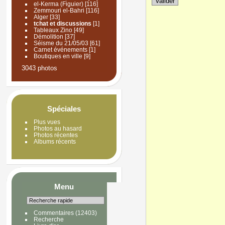
el-Kerma (Figuier)
[116]
Zemmouri el-Bahri
[116]
Alger
[33]
tchat et discussions
[1]
Tableaux Zino
[49]
Démolition
[37]
Séisme du 21/05/03
[61]
Carnet événements
[1]
Boutiques en ville
[9]
3043 photos
Spéciales
Plus vues
Photos au hasard
Photos récentes
Albums récents
Menu
Commentaires
(12403)
Recherche