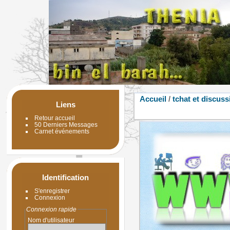
Accueil
/
tchat et discuss
Liens
Retour accueil
50 Derniers Messages
Carnet événements
Identification
S'enregistrer
Connexion
Connexion rapide
Nom d'utilisateur