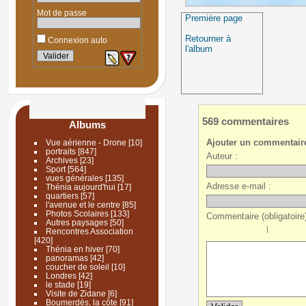
Mot de passe
Première page
Retourner à
Connexion auto
l'album
569 commentaires
Albums
Ajouter un commentair
Vue aérienne - Drone
[10]
portraits
[847]
Auteur :
Archives
[23]
Sport
[564]
vues générales
[135]
Adresse e-mail :
Thénia aujourd'hui
[17]
quartiers
[57]
l'avenue et le centre
[85]
Photos Scolaires
[133]
Commentaire (obligatoire)
Autres paysages
[50]
|
Rencontres Association
[420]
Thénia en hiver
[70]
panoramas
[42]
coucher de soleil
[10]
Londres
[42]
le stade
[19]
Visite de Zidane
[6]
Boumerdès, la côte
[91]