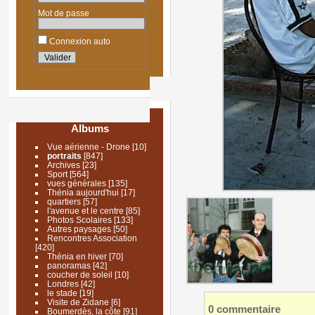
Mot de passe
Connexion auto
Albums
Vue aérienne - Drone
[10]
portraits
[847]
Archives
[23]
Sport
[564]
vues générales
[135]
Thénia aujourd'hui
[17]
quartiers
[57]
l'avenue et le centre
[85]
Photos Scolaires
[133]
Autres paysages
[50]
Rencontres Association
[420]
Thénia en hiver
[70]
panoramas
[42]
coucher de soleil
[10]
Londres
[42]
le stade
[19]
Visite de Zidane
[6]
0 commentaire
Boumerdès, la côte
[91]