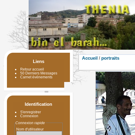
Accueil
/
portraits
Liens
Retour accueil
50 Derniers Messages
Carnet événements
Identification
S'enregistrer
Connexion
Connexion rapide
Nom d'utilisateur