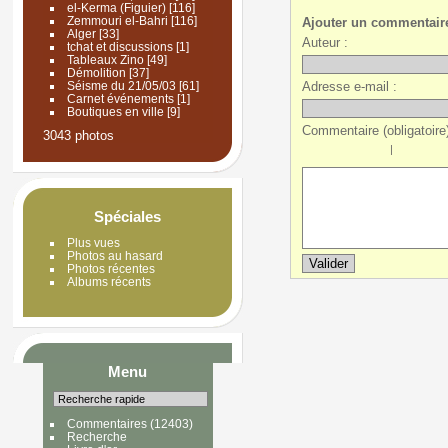
el-Kerma (Figuier)
[116]
Zemmouri el-Bahri
[116]
Ajouter un commentair
Alger
[33]
Auteur :
tchat et discussions
[1]
Tableaux Zino
[49]
Démolition
[37]
Adresse e-mail :
Séisme du 21/05/03
[61]
Carnet événements
[1]
Boutiques en ville
[9]
Commentaire (obligatoire)
3043 photos
|
Spéciales
Plus vues
Photos au hasard
Photos récentes
Albums récents
Menu
Commentaires
(12403)
Recherche