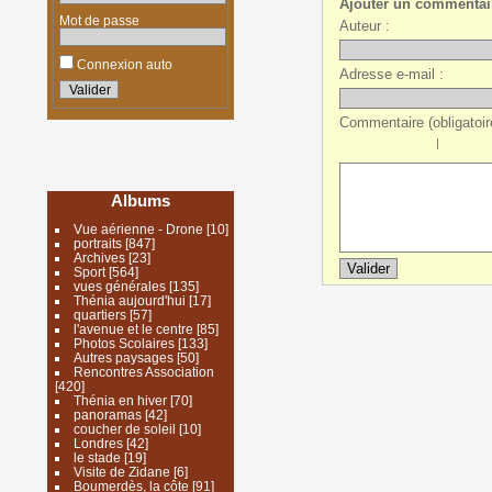
Ajouter un commentai
Mot de passe
Auteur :
Connexion auto
Adresse e-mail :
Commentaire (obligatoire
|
Albums
Vue aérienne - Drone
[10]
portraits
[847]
Archives
[23]
Sport
[564]
vues générales
[135]
Thénia aujourd'hui
[17]
quartiers
[57]
l'avenue et le centre
[85]
Photos Scolaires
[133]
Autres paysages
[50]
Rencontres Association
[420]
Thénia en hiver
[70]
panoramas
[42]
coucher de soleil
[10]
Londres
[42]
le stade
[19]
Visite de Zidane
[6]
Boumerdès, la côte
[91]