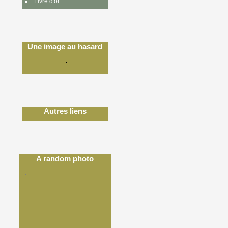
Livre d'or
Une image au hasard
Autres liens
A random photo