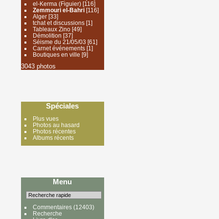
el-Kerma (Figuier)
[116]
Zemmouri el-Bahri
[116]
Alger
[33]
tchat et discussions
[1]
Tableaux Zino
[49]
Démolition
[37]
Séisme du 21/05/03
[61]
Carnet événements
[1]
Boutiques en ville
[9]
3043 photos
Spéciales
Plus vues
Photos au hasard
Photos récentes
Albums récents
Menu
Commentaires
(12403)
Recherche