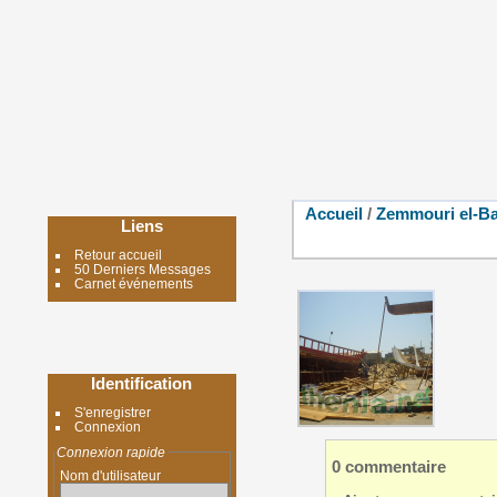
Accueil
/
Zemmouri el-Ba
Liens
Retour accueil
50 Derniers Messages
Carnet événements
Identification
S'enregistrer
Connexion
Connexion rapide
0 commentaire
Nom d'utilisateur